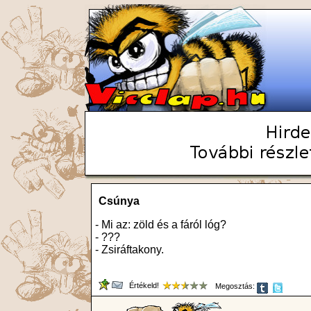
Csúnya
- Mi az: zöld és a fáról lóg?
- ???
- Zsiráftakony.
Értékeld!
Megosztás: