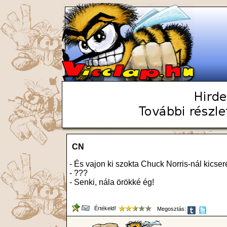
CN
- És vajon ki szokta Chuck Norris-nál kicseré
- ???
- Senki, nála örökké ég!
Értékeld!
Megosztás: