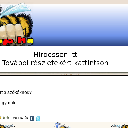
árt a szőkéknek?
agyműtét...
Megosztás: