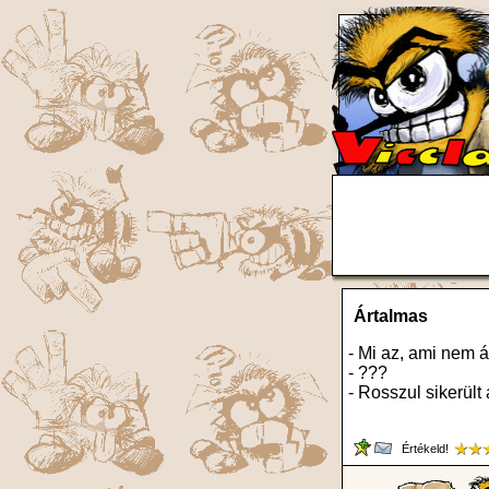
Ártalmas
- Mi az, ami nem 
- ???
- Rosszul sikerült 
Értékeld!