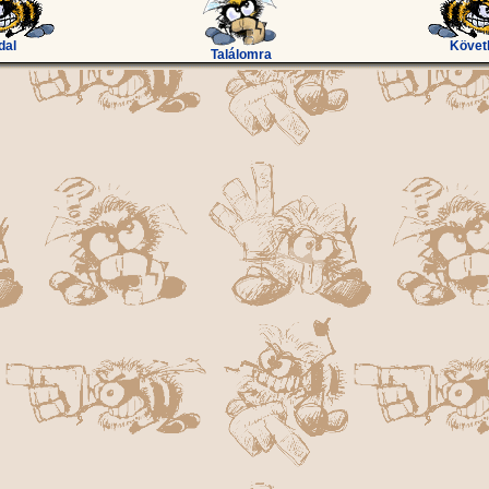
dal
Követ
Találomra