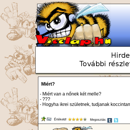
Miért?
- Miért van a nőnek két melle?
- ???
- Hogyha ikrei születnek, tudjanak koccintan
Értékeld!
Megosztás: