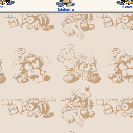
dal
Követ
Találomra