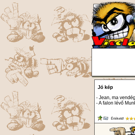
Jó kép
- Jean, ma vendég
- A falon lévő Mun
Értékeld!