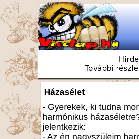
Házasélet
- Gyerekek, ki tudna mo
harmónikus házaséletre?
jelentkezik:
- Az én nagyszüleim ha