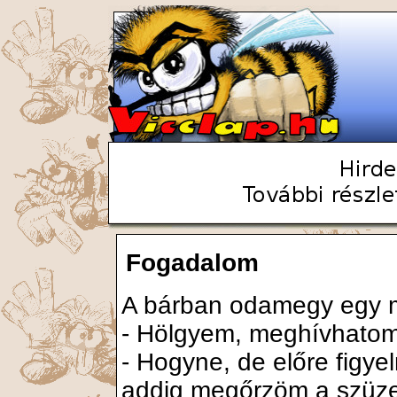
Fogadalom
A bárban odamegy egy m
- Hölgyem, meghívhatom 
- Hogyne, de előre figy
addig megőrzöm a szüz