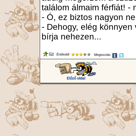
találom álmaim férfiát! -
- Ó, ez biztos nagyon ne
- Dehogy, elég könnyen 
bírja nehezen...
Értékeld!
Megosztás:
Előző oldal