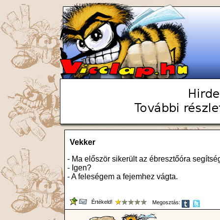
Vekker
- Ma először sikerült az ébresztőóra segítsé
- Igen?
- A feleségem a fejemhez vágta.
Értékeld!
Megosztás: