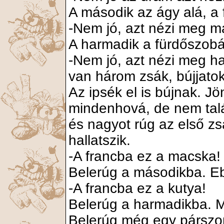
A második az ágy alá, a f
-Nem jó, azt nézi meg m
A harmadik a fürdőszob
-Nem jó, azt nézi meg h
van három zsák, bújjato
Az ipsék el is bújnak. J
mindenhová, de nem talá
és nagyot rúg az első z
hallatszik.
-A francba ez a macska!
Belerúg a másodikba. Eb
-A francba ez a kutya!
Belerúg a harmadikba. M
Belerúg még egy párszor, 