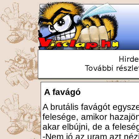
A favágó
A brutális favágót egysze
felesége, amikor hazajön
akar elbújni, de a felesé
-Nem jó az uram azt néz