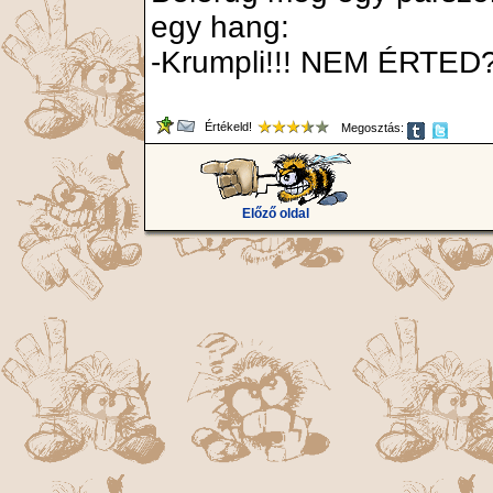
egy hang:
-Krumpli!!! NEM ÉRTE
Értékeld!
Megosztás:
Előző oldal