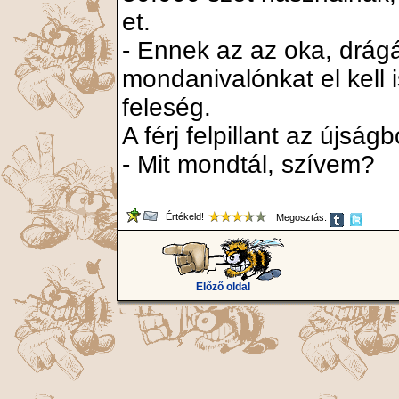
et.
- Ennek az az oka, drá
mondanivalónkat el kell 
feleség.
A férj felpillant az újságb
- Mit mondtál, szívem?
Értékeld!
Megosztás:
Előző oldal