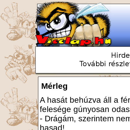
Mérleg
A hasát behúzva áll a fé
felesége gúnyosan odasz
- Drágám, szerintem nem
hasad!