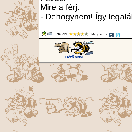
Mire a férj:
- Dehogynem! Így legalá
Értékeld!
Megosztás:
Előző oldal