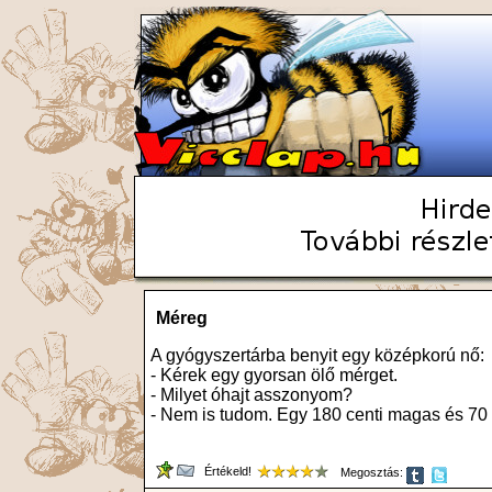
Méreg
A gyógyszertárba benyit egy középkorú nő:
- Kérek egy gyorsan ölő mérget.
- Milyet óhajt asszonyom?
- Nem is tudom. Egy 180 centi magas és 70 
Értékeld!
Megosztás: