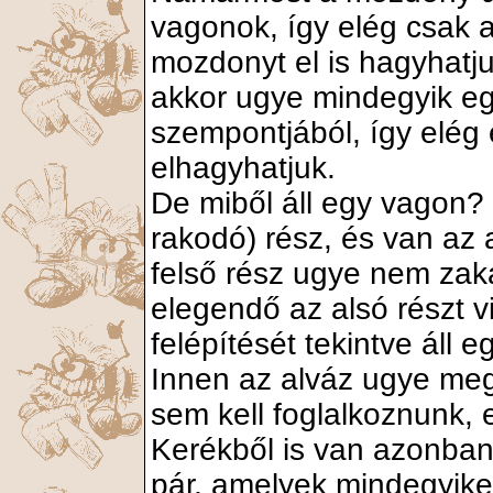
vagonok, így elég csak 
mozdonyt el is hagyhatj
akkor ugye mindegyik e
szempontjából, így elég 
elhagyhatjuk.
De miből áll egy vagon? 
rakodó) rész, és van az 
felső rész ugye nem zakat
elegendő az alsó részt vi
felépítését tekintve áll 
Innen az alváz ugye meg
sem kell foglalkoznunk,
Kerékből is van azonban
pár, amelyek mindegyike