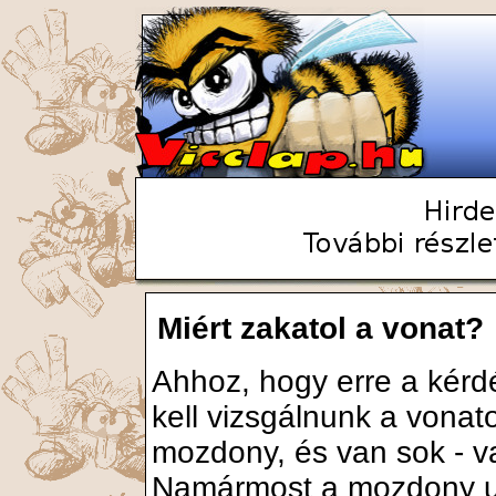
Miért zakatol a vonat?
Ahhoz, hogy erre a kérd
kell vizsgálnunk a vonato
mozdony, és van sok - va
Namármost a mozdony ug