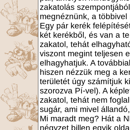
zakatolás szempontjából,
megnéznünk, a többivel 
Egy pár kerék felépítés
két kerékből, és van a t
zakatol, tehát elhagyhat
viszont megint teljesen 
elhagyhatjuk. A továbbia
hiszen nézzük meg a kere
területét úgy számítjuk k
szorozva Pí-vel). A képl
zakatol, tehát nem fogla
sugár, ami mivel állandó
Mi maradt meg? Hát a 
négyzet billen egyik old