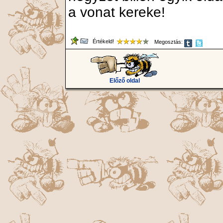
a vonat kereke!
Értékeld!
Megosztás:
Előző oldal