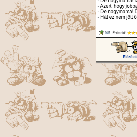
- De nagymama! Mi
- Azért, hogy jobb
- De nagymama! É
- Hát ez nem jött
Értékeld!
Előző ol