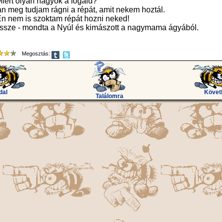
ért olyan nagyok a fogaid?
an meg tudjam rágni a répát, amit nekem hoztál.
n nem is szoktam répát hozni neked!
 össze - mondta a Nyúl és kimászott a nagymama ágyából.
Megosztás:
dal
Követ
Találomra