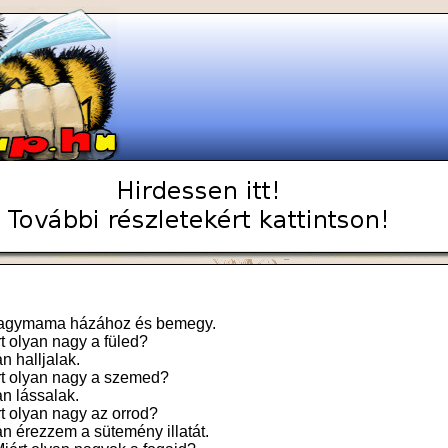
nagymama házához és bemegy.
 olyan nagy a füled?
n halljalak.
t olyan nagy a szemed?
an lássalak.
 olyan nagy az orrod?
an érezzem a sütemény illatát.