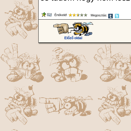
Értékeld!
Megosztás:
Előző oldal