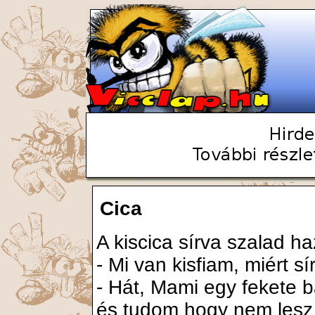
Cica
A kiscica sírva szalad h
- Mi van kisfiam, miért 
- Hát, Mami egy fekete b
és tudom hogy nem lesz