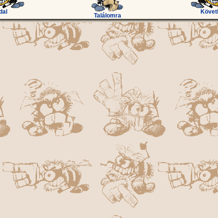
dal
Követ
Találomra