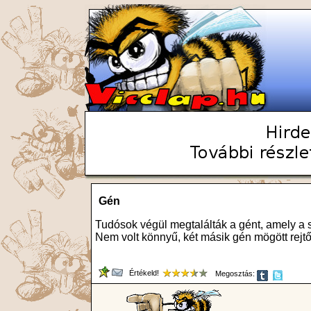
Gén
Tudósok végül megtalálták a gént, amely a 
Nem volt könnyű, két másik gén mögött rejtő
Értékeld!
Megosztás: