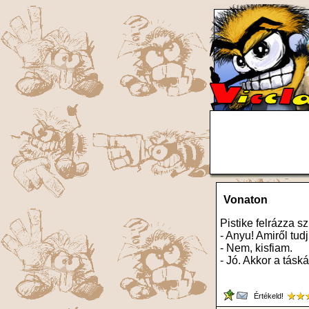
Vonaton
Pistike felrázza s
- Anyu! Amiről tud
- Nem, kisfiam.
- Jó. Akkor a tásk
Értékeld!