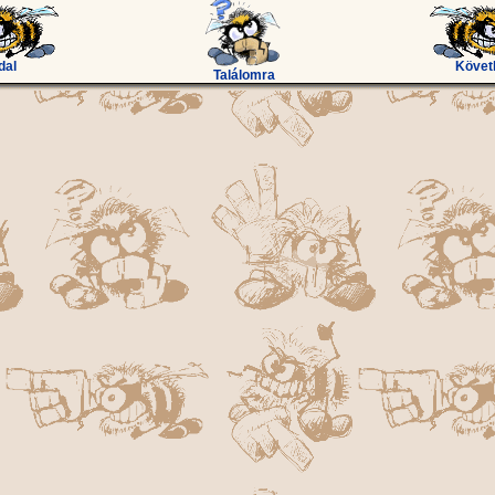
dal
Követ
Találomra