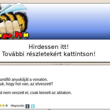
zundító anyukáját a vonaton.
juk, hogy hol van, az elveszett?
ád nem veszett el, csak kiesett az ablakon.
Megosztás: