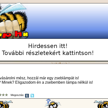
vásárolni mész, hozzál már egy zseblámpát is!
? Minek? Eligazodom én a zsebemben lámpa nélkül is!
Megosztás: