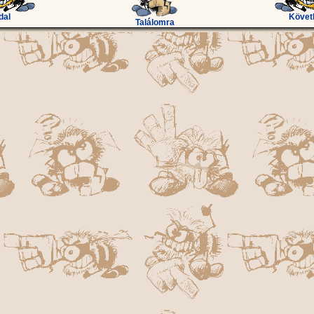
dal
Követ
Találomra