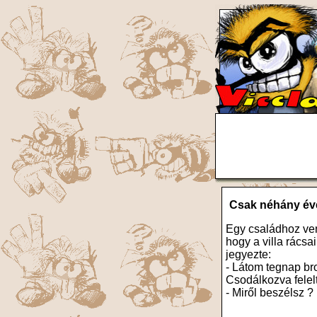
Csak néhány éve
Egy családhoz ve
hogy a villa rács
jegyezte:
- Látom tegnap bro
Csodálkozva felelt
- Miről beszélsz ?