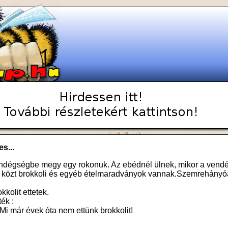
s...
ndégségbe megy egy rokonuk. Az ebédnél ülnek, mikor a vendé
ai közt brokkoli és egyéb ételmaradványok vannak.Szemrehányó
kkolit ettetek.
ék :
 Mi már évek óta nem ettünk brokkolit!