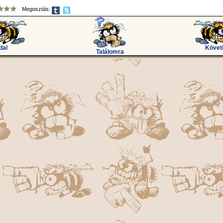
Megosztás:
dal
Követ
Találomra