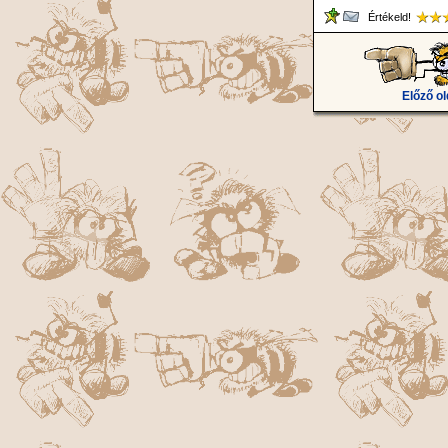
Értékeld!
Előző ol