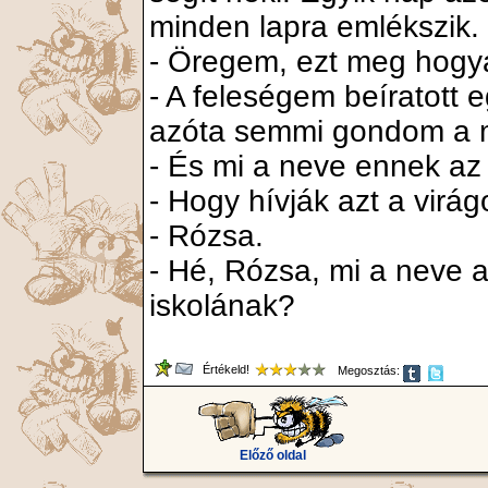
minden lapra emlékszik. 
- Öregem, ezt meg hogy
- A feleségem beíratott 
azóta semmi gondom a 
- És mi a neve ennek az
- Hogy hívják azt a virá
- Rózsa.
- Hé, Rózsa, mi a neve 
iskolának?
Értékeld!
Megosztás:
Előző oldal