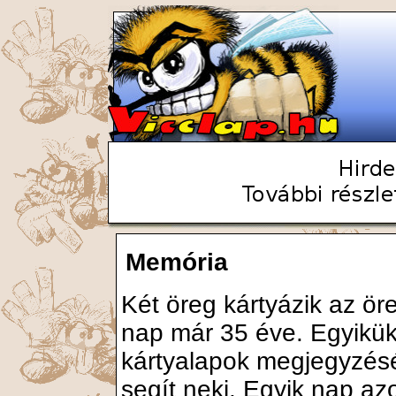
Memória
Két öreg kártyázik az ö
nap már 35 éve. Egyikük
kártyalapok megjegyzésé
segít neki. Egyik nap az