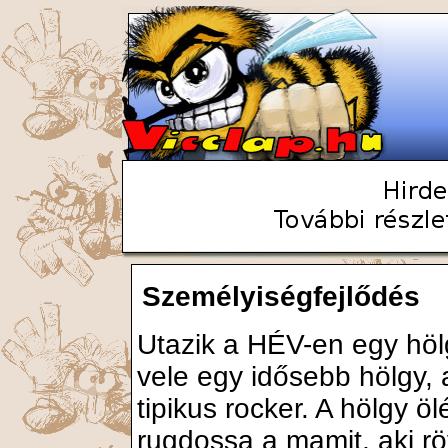
Személyiségfejlődés
Utazik a HÉV-en egy hö
vele egy idősebb hölgy, 
tipikus rocker. A hölgy ö
rugdossa a mamit, aki rö