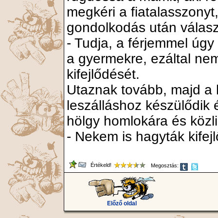
megkéri a fiatalasszonyt
gondolkodás után válasz
- Tudja, a férjemmel úg
a gyermekre, ezáltal ne
kifejlődését.
Utaznak tovább, majd a 
leszálláshoz készülődik 
hölgy homlokára és közli
- Nekem is hagyták kifej
Értékeld!
Megosztás:
Előző oldal