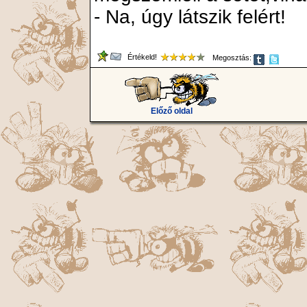
- Na, úgy látszik felért!
Értékeld!
Megosztás:
Előző oldal