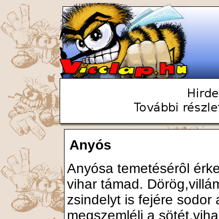
Anyós
Anyósa temetésérôl érke
vihar támad. Dörög,villá
zsindelyt is fejére sodor 
megszemléli a sötét,vihar