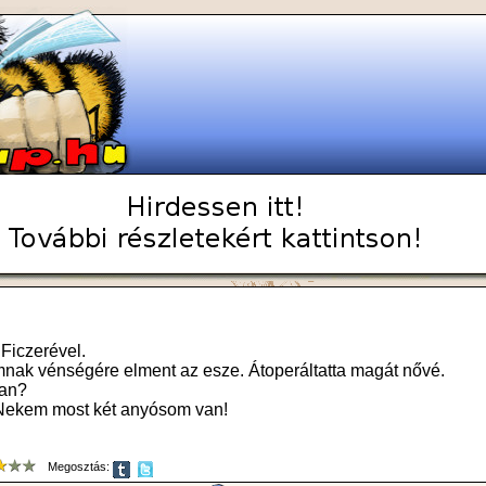
 Ficzerével.
nak vénségére elment az esze. Átoperáltatta magát nővé.
van?
 Nekem most két anyósom van!
Megosztás: