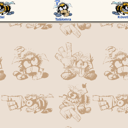
dal
Követ
Találomra