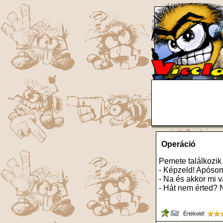
Operáció
Pemete találkozik
- Képzeld! Apósom
- Na és akkor mi 
- Hát nem érted?
Értékeld!