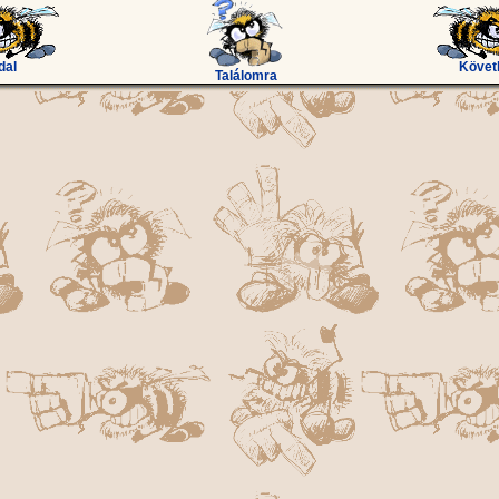
dal
Követ
Találomra