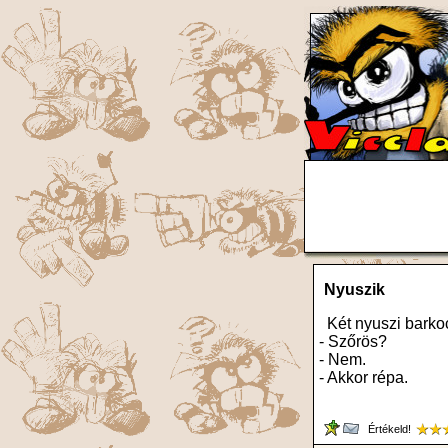
Nyuszik
Két nyuszi barko
- Szőrös?
- Nem.
- Akkor répa.
Értékeld!