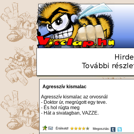
Agresszív kismalac
Agresszív kismalac az orvosnál
- Doktor úr, megrúgott egy teve.
- És hol rúgta meg
- Hát a sivatagban, VAZZE.
Értékeld!
Megosztás: