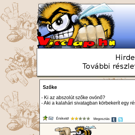
Szőke
- Ki az abszolút szőke ovónő?
- Aki a kalahári sivatagban körbekerít egy ré
Értékeld!
Megosztás: