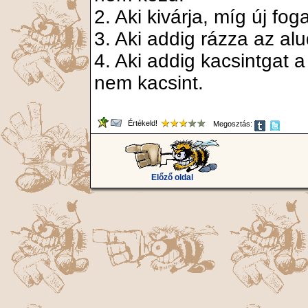
2. Aki kivárja, míg új fog
3. Aki addig rázza az alu
4. Aki addig kacsintgat
nem kacsint.
Értékeld!
Megosztás:
Előző oldal