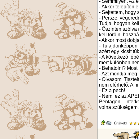
- Semmilyen. Az eg
- Akkor telepítenie 
- Sejtettem, hogy 
- Persze, végeredm
Tudja, hogyan kel
- Őszintén szólva 
kell törölni haszná
- Akkor most dobj
- Tulajdonképpen 
azért egy kicsit tú
- A következő lép
mert különben ne
- Behatolni? Most 
- Azt mondja meg 
- Olvasom: Tisztel
nem elérhető. A hi
- Ez a pech!
- Nem, ez az APEH.
Pentagon... Interk
volna szükségem.
Értékeld!