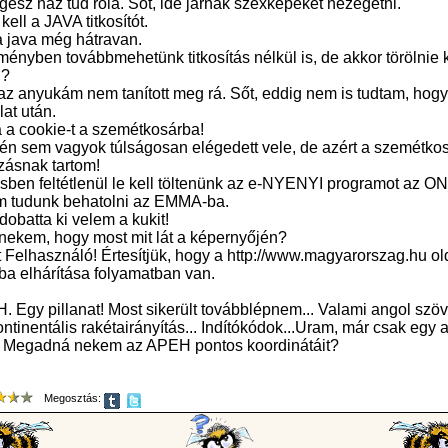
ész ház tud róla. Sőt, ide járnak szexképeket nézegetni.
kell a JAVA titkosítót.
a java még hátravan.
ényben továbbmehetünk titkosítás nélkül is, de akkor törölnie ke
l?
az anyukám nem tanított meg rá. Sőt, eddig nem is tudtam, hogy
lat után.
a a cookie-t a szemétkosárba!
én sem vagyok túlságosan elégedett vele, de azért a szemétkos
lzásnak tartom!
ésben feltétlenül le kell töltenünk az e-NYENYI programot az O
m tudunk behatolni az EMMA-ba.
dobatta ki velem a kukit!
nekem, hogy most mit lát a képernyőjén?
t Felhasználó! Értesítjük, hogy a http://www.magyarorszag.hu old
ba elhárítása folyamatban van.
 Egy pillanat! Most sikerült továbblépnem... Valami angol szöv
ontinentális rakétairányítás... Indítókódok...Uram, már csak egy 
 Megadná nekem az APEH pontos koordinátáit?
Megosztás: