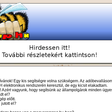
 kívánok! Egy kis segítségre volna szükségem. Az adóbevalláso
 elektronikus rendszerén keresztül, de egy kicsit elakadtam.
k! Azért vagyunk, hogy segítsünk az állampolgárok minden ügye
dt el?
gép előtt.
 jutott el?