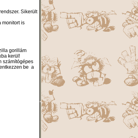
endszer. Sikerült
monitort is
illa gorillám
ba kerül!
en számítógépes
elentkezzen be a