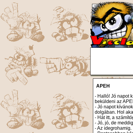
APEH
- Halló! Jó napot
beküldeni az APEH
- Jó napot kíváno
dolgában. Hol aka
- Hát itt, a számító
- Jó, jó, de meddig
- Az idegrohamig.