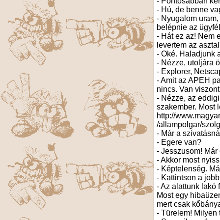
- Pontosabban ké
- Hú, de benne va
- Nyugalom uram, 
belépnie az ügyf
- Hát ez az! Nem 
levertem az aszta
- Oké. Haladjunk 
- Nézze, utoljára 
- Explorer, Netsc
- Amit az APEH par
nincs. Van viszon
- Nézze, az eddig
szakember. Most lé
http://www.magyar
/allampolgar/szolg
- Már a szívatásnál
- Egere van?
- Jesszusom! Már 
- Akkor most nyiss
- Képtelenség. Má
- Kattintson a jobb
- Az alattunk lakó
Most egy hibaüzene
mert csak kőbánya
- Türelem! Milyen