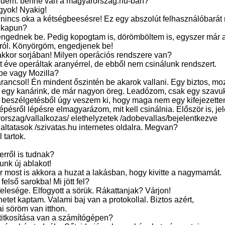
rdem: benne van a magyarorszag.hu-ban?
gyok! Nyakig!
nincs oka a kétségbeesésre! Ez egy abszolút felhasználóbarát r
élkapun?
engednek be. Pedig kopogtam is, dörömböltem is, egyszer már a 
lról. Könyörgöm, engedjenek be!
akkor sorjában! Milyen operációs rendszere van?
öt éve operáltak aranyérrel, de ebből nem csinálunk rendszert.
ape vagy Mozilla?
ancsol! Én mindent őszintén be akarok vallani. Egy biztos, moz
t egy kanárink, de már nagyon öreg. Leadózom, csak egy szavuk
i beszélgetésből úgy veszem ki, hogy maga nem egy kifejezett
pésről lépésre elmagyarázom, mit kell csinálnia. Először is, j
orszag/vallalkozas/ elethelyzetek /adobevallas/bejelentkezve
altatasok /szivatas.hu internetes oldalra. Megvan?
 tartok.
erről is tudnak?
unk új ablakot!
r most is akkora a huzat a lakásban, hogy kivitte a nagymamát.
 felső sarokba! Mi jött fel?
 felesége. Elfogyott a sörük. Rákattanjak? Várjon!
tet kaptam. Valami baj van a protokollal. Biztos azért,
i söröm van itthon.
 titkosítása van a számítógépen?