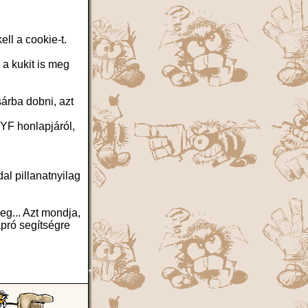
ll a cookie-t.
 a kukit is meg
árba dobni, azt
NYF honlapjáról,
al pillanatnyilag
eg... Azt mondja,
apró segítségre