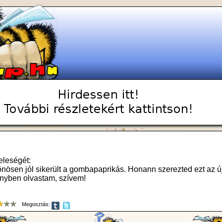
feleségét:
nösen jól sikerült a gombapaprikás. Honann szerezted ezt az új
ényben olvastam, szívem!
Megosztás: