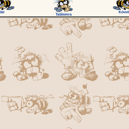
dal
Követ
Találomra