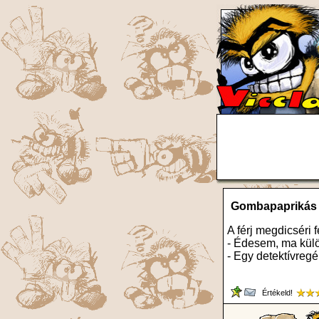
Gombapaprikás
A férj megdicséri 
- Édesem, ma külö
- Egy detektívreg
Értékeld!