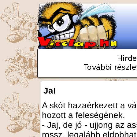
Ja!
A skót hazaérkezett a vá
hozott a feleségének.
- Jaj, de jó - ujjong az a
rossz, legalább eldobha