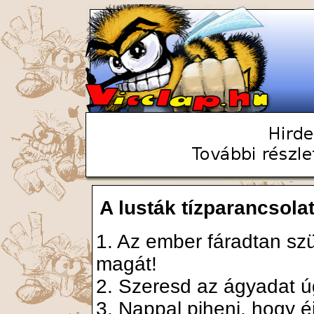
A lusták tízparancsola
1. Az ember fáradtan szül
magát!
2. Szeresd az ágyadat 
3. Nappal pihenj, hogy 