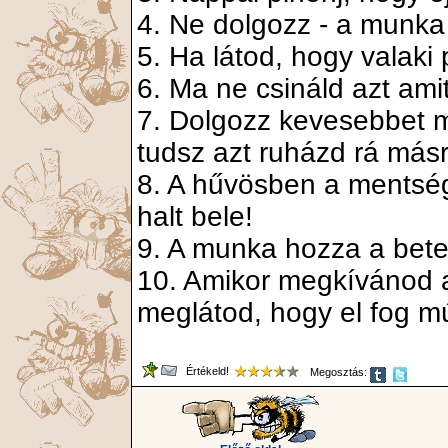
4. Ne dolgozz - a munka
5. Ha látod, hogy valaki 
6. Ma ne csináld azt am
7. Dolgozz kevesebbet m
tudsz azt ruházd rá másr
8. A hűvösben a mentsé
halt bele!
9. A munka hozza a beteg
10. Amikor megkívánod a 
meglátod, hogy el fog mú
Értékeld!
Megosztás: