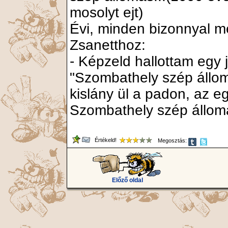
mosolyt ejt)
Évi, minden bizonnyal m
Zsanetthoz:
- Képzeld hallottam egy j
"Szombathely szép állom
kislány ül a padon, az e
Szombathely szép állomás
Értékeld!
Megosztás:
Előző oldal