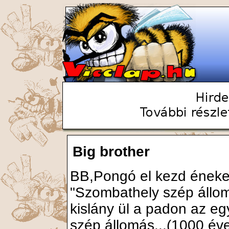
Big brother
BB,Pongó el kezd énekel
"Szombathely szép állom
kislány ül a padon az e
szép állomás...(1000 év