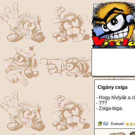
Cigány csiga
- Hogy hívlyák a c
- ???
- Zsiga-biga.
Értékeld!