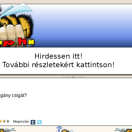
igány csigát?
Megosztás: