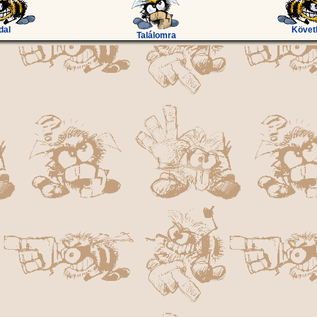
dal
Követ
Találomra