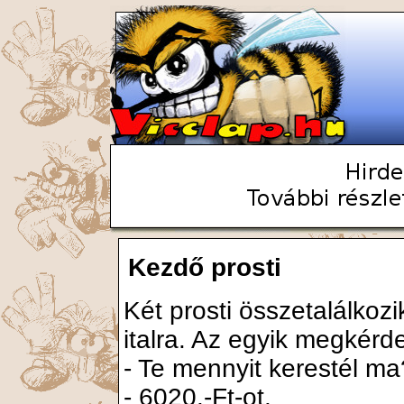
Kezdő prosti
Két prosti összetalálkoz
italra. Az egyik megkérd
- Te mennyit kerestél ma
- 6020.-Ft-ot.