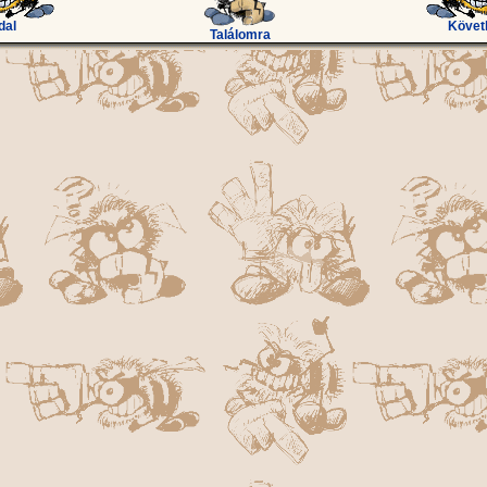
dal
Követ
Találomra