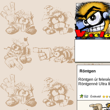
Röntgen
Röntgen úr felesé
Röntgenné Ultra I
Értékeld!