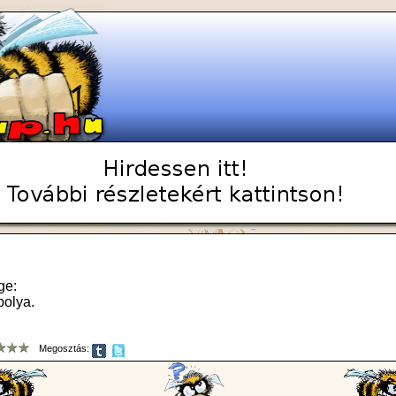
ge:
bolya.
Megosztás: