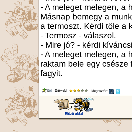
- A meleget melegen, a h
Másnap bemegy a munka
a termoszt. Kérdi tőle a 
- Termosz - válaszol.
- Mire jó? - kérdi kíváncs
- A meleget melegen, a h
raktam bele egy csésze 
fagyit.
Értékeld!
Megosztás:
Előző oldal