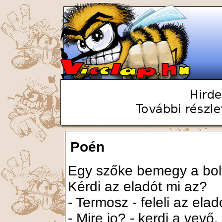
Poén
Egy szőke bemegy a bolt
Kérdi az eladót mi az?
- Termosz - feleli az elad
- Mire jo? - kerdi a vevő.