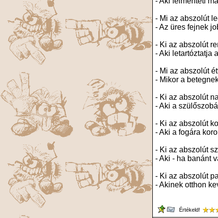
- Aki felmenteti ma
- Mi az abszolút l
- Az üres fejnek j
- Ki az abszolút r
- Aki letartóztatja
- Mi az abszolút 
- Mikor a betegnek
- Ki az abszolút 
- Aki a szülőszobá
- Ki az abszolút 
- Aki a fogára koro
- Ki az abszolút 
- Aki - ha banánt 
- Ki az abszolút p
- Akinek otthon k
Értékeld!