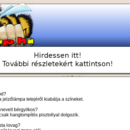
öd?
a jelzőlámpa tetejéről kiabálja a színeket.
ólnevelt bérgyilkos?
csak hangtompítós pisztollyal dolgozik.
usta lovag?