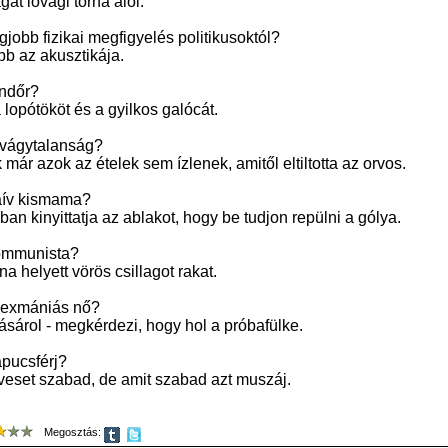
gát lovagi torna alól.
egjobb fizikai megfigyelés politikusoktól?
obb az akusztikája.
endőr?
 a lopótököt és a gyilkos galócát.
étvágytalanság?
 már azok az ételek sem ízlenek, amitől eltiltotta az orvos.
naív kismama?
ban kinyittatja az ablakot, hogy be tudjon repülni a gólya.
kommunista?
na helyett vörös csillagot rakat.
szexmániás nő?
vásárol - megkérdezi, hogy hol a próbafülke.
apucsférj?
eveset szabad, de amit szabad azt muszáj.
Megosztás: