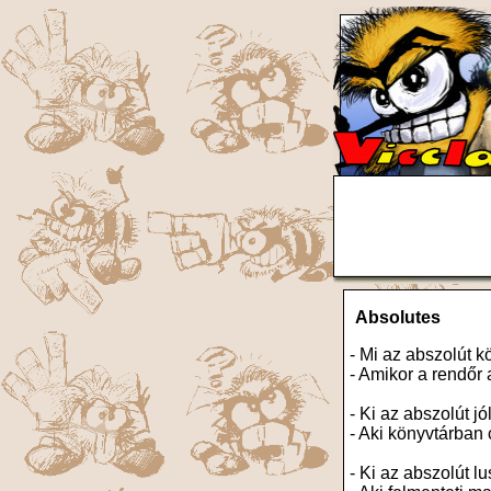
Absolutes
- Mi az abszolút k
- Amikor a rendőr 
- Ki az abszolút j
- Aki könyvtárban 
- Ki az abszolút l