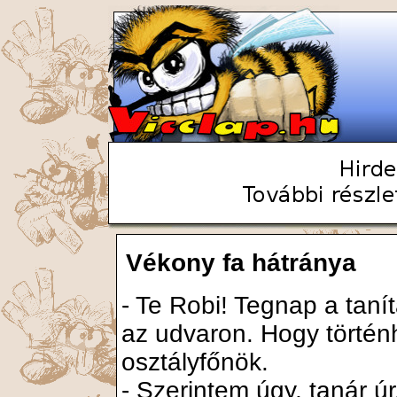
Vékony fa hátránya
- Te Robi! Tegnap a tanít
az udvaron. Hogy történh
osztályfőnök.
- Szerintem úgy, tanár úr