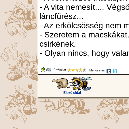
- A vita nemesít.... Végs
láncfűrész...
- Az erkölcsösség nem m
- Szeretem a macskákat.
csirkének.
- Olyan nincs, hogy vala
Értékeld!
Megosztás:
Előző oldal