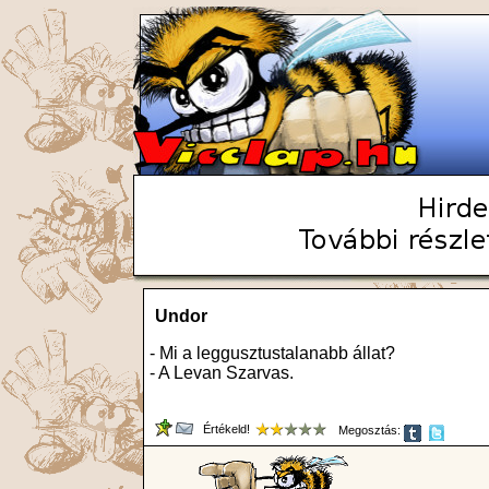
Undor
- Mi a leggusztustalanabb állat?
- A Levan Szarvas.
Értékeld!
Megosztás: