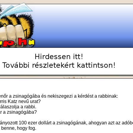
lenőr a zsinagógába és nekiszegezi a kérdést a rabbinak:
rris Katz nevű urat?
álaszolja a rabbi.
ár a zsinagógába?
ányozott 100 ezer dollárt a zsinagógának, ahogyan azt az adób
t benne, hogy fog.