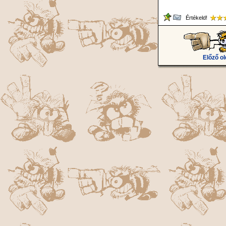
Értékeld!
Előző ol