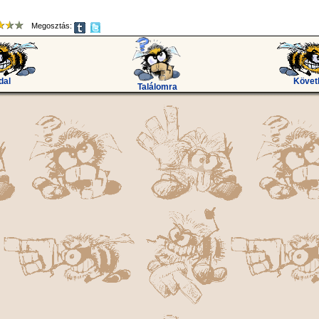
Megosztás:
dal
Követ
Találomra