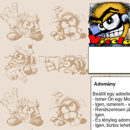
Adomány
Beállít egy adóel
- Ismer Ön egy Mo
- Igen, ismerem - v
- Rendszeresen j
- Igen.
- És tényleg adom
- Igen, biztos lehe