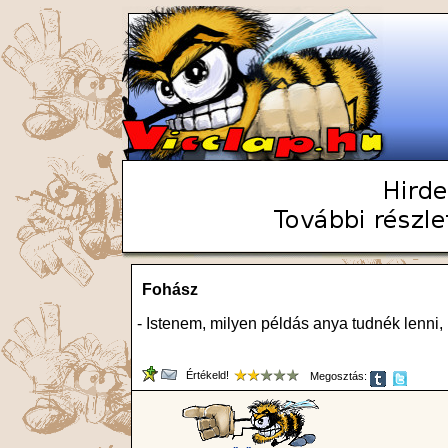
Fohász
- Istenem, milyen példás anya tudnék lenni
Értékeld!
Megosztás: