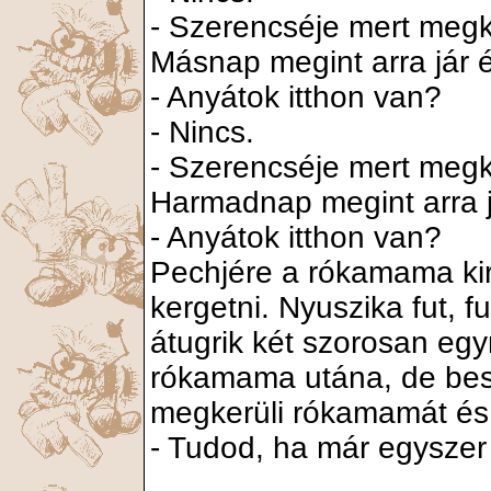
- Szerencséje mert meg
Másnap megint arra jár é
- Anyátok itthon van?
- Nincs.
- Szerencséje mert meg
Harmadnap megint arra j
- Anyátok itthon van?
Pechjére a rókamama kir
kergetni. Nyuszika fut, fu
átugrik két szorosan egym
rókamama utána, de besz
megkerüli rókamamát és 
- Tudod, ha már egyszer