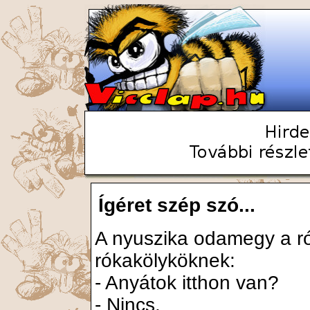
Ígéret szép szó...
A nyuszika odamegy a ró
rókakölyköknek:
- Anyátok itthon van?
- Nincs.