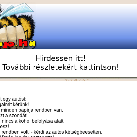
t egy autóst:
galmit kérünk!
 minden papírja rendben van.
zt a szondát!
 nincs alkohol befolyása alatt.
lesz!
 rendben volt! - kérdi az autós kétségbeesetten.