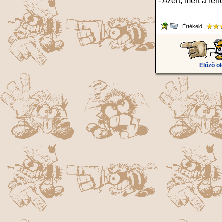
- Azért, mert a ren
Értékeld!
Előző ol