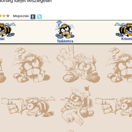
dőrség idejét vesztegette!
Megosztás:
dal
Követ
Találomra