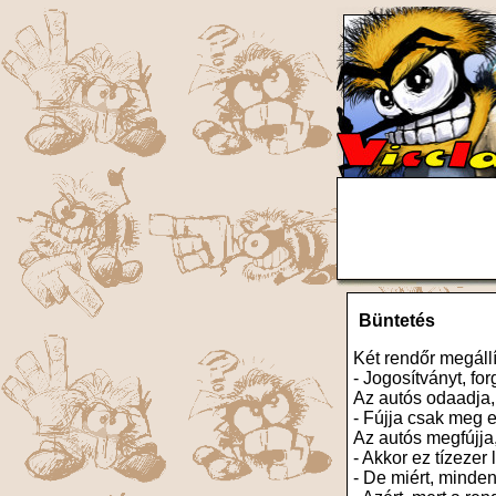
Büntetés
Két rendőr megállí
- Jogosítványt, for
Az autós odaadja,
- Fújja csak meg e
Az autós megfújja,
- Akkor ez tízezer 
- De miért, minden