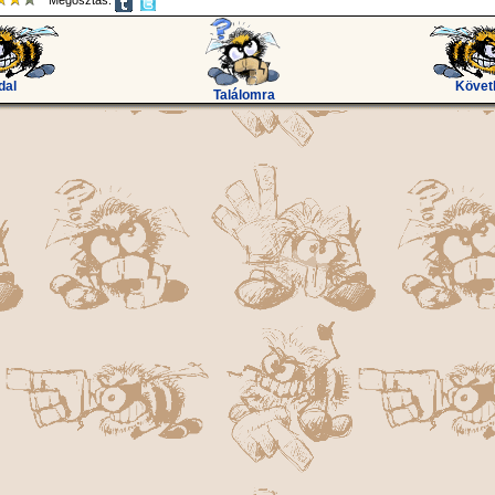
Megosztás:
dal
Követ
Találomra