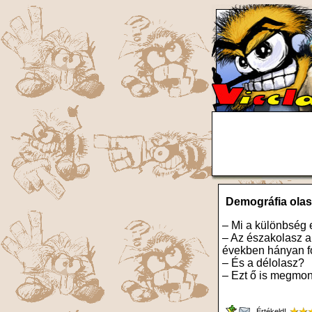
Demográfia ola
– Mi a különbség 
– Az északolasz 
években hányan f
– És a délolasz?
– Ezt ő is megmond
Értékeld!