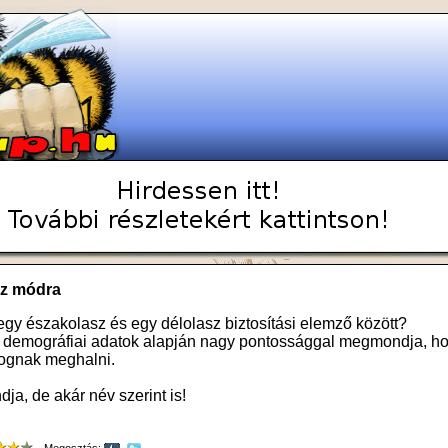
sz módra
egy északolasz és egy délolasz biztosítási elemző között?
a demográfiai adatok alapján nagy pontossággal megmondja, h
ognak meghalni.
ja, de akár név szerint is!