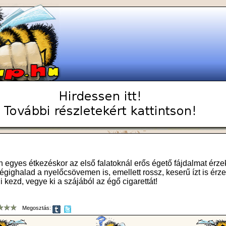
n egyes étkezéskor az első falatoknál erős égető fájdalmat érz
gighalad a nyelőcsövemen is, emellett rossz, keserű ízt is érze
i kezd, vegye ki a szájából az égő cigarettát!
Megosztás: