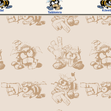
dal
Követ
Találomra