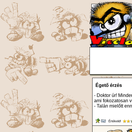
Égető érzés
- Doktor úr! Minde
ami fokozatosan vé
- Talán mielőtt enn
Értékeld!