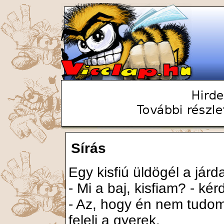
Sírás
Egy kisfiú üldögél a jár
- Mi a baj, kisfiam? - ké
- Az, hogy én nem tudom a
feleli a gyerek.