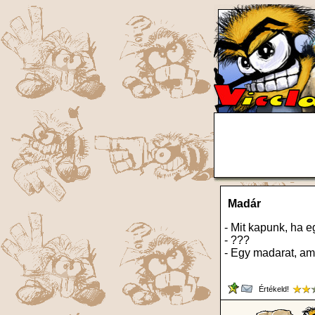
Madár
- Mit kapunk, ha 
- ???
- Egy madarat, am
Értékeld!