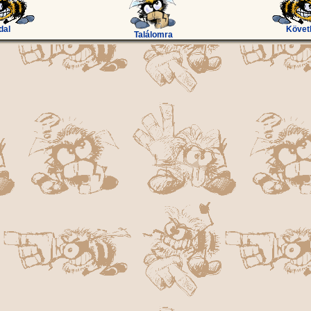
dal
Követ
Találomra