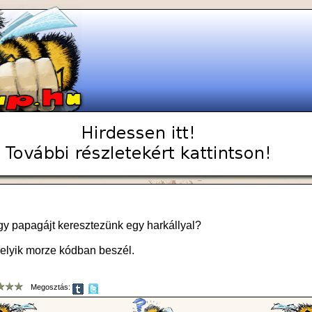
egy papagájt keresztezünk egy harkállyal?
elyik morze kódban beszél.
Megosztás: