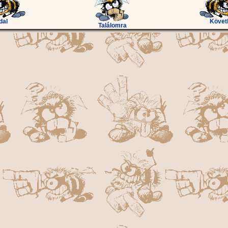
dal
Követ
Találomra