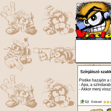
Színjátszó szak
Pistike hazajön a 
- Apa, a színdar
- Akkor menj vissz
Értékeld!