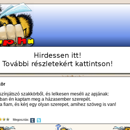
kör
színjátszó szakkörből, és lelkesen meséli az apjának:
abban én kaptam meg a házasember szerepét.
a fiam, és kérj egy olyan szerepet, amihez szöveg is van!
Megosztás: